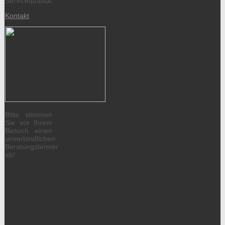
Servicequalität.
Kontakt
Bitte stimmen
Sie vor Ihrem
Besuch einen
unverbindlichen
Beratungstermin
ab!